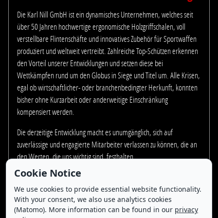
Die Karl Nill GmbH ist ein dynamisches Unternehmen, welches seit
über 50 Jahren hochwertige ergonomische Holzgriffschalen, voll
verstellbare Flintenschäfte und innovatives Zubehör für Sportwaffen
produziert und weltweit vertreibt. Zahlreiche Top-Schützen erkennen
den Vorteil unserer Entwicklungen und setzen diese bei
Wettkämpfen rund um den Globus in Siege und Titel um. Alle Krisen,
egal ob wirtschaftlicher- oder branchenbedingter Herkunft, konnten
bisher ohne Kurzarbeit oder anderweitige Einschränkung
kompensiert werden.
Die derzeitige Entwicklung macht es unumgänglich, sich auf
zuverlässige und engagierte Mitarbeiter verlassen zu können, die an
den Werten, die uns wichtig sind, festhalten.
Cookie Notice
Auf Grund der stetigen Nachfrage haben Sie als neue/r
Mitarbeiter/in die Chance, sich an künftigen Erfolgen zu beteiligen.
We use cookies to provide essential website functionality.
With your consent, we also use analytics cookies
Ein anspruchsvoller, interessanter und abwechslungsreicher
(Matomo). More information can be found in our
privacy
Arbeitsplatz in einem motivierten Team wartet auf Sie. Sollten Sie