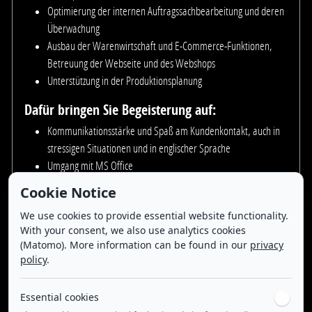
Optimierung der internen Auftragssachbearbeitung und deren
Überwachung
Ausbau der Warenwirtschaft und E-Commerce-Funktionen,
Betreuung der Webseite und des Webshops
Unterstützung in der Produktionsplanung
Dafür bringen Sie Begeisterung auf:
Kommunikationsstärke und Spaß am Kundenkontakt, auch in
stressigen Situationen und in englischer Sprache
Umgang mit MS Office
Anwendungen und Warenwirtschaftssoftware, Onlineshop
Cookie Notice
Selbstständige, eigenverantwortliche und analytische
We use cookies to provide essential website functionality.
Arbeitsweise
With your consent, we also use analytics cookies
Erfahrung im Schießsport wären wünschenswert wird aber
(Matomo). More information can be found in our
privacy
nicht vorausgesetzt.
policy
.
Sie sind an einer langfristigen Zusammenarbeit interessiert?
Essential cookies
Wir freuen uns schon jetzt auf Sie. Bitte schicken Sie Ihre