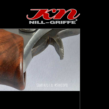
S&W K/L r.b. #SW03P8