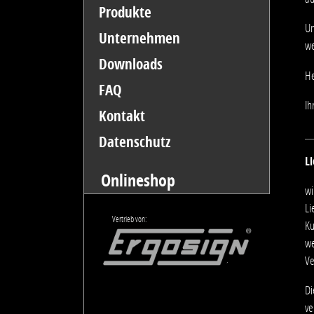
Produkte
Un
Unternehmen
we
Downloads
He
FAQ
Ih
Kontakt
Datenschutz
L
Onlineshop
wi
Li
Vertrieb von:
Ku
we
Ve
Di
ve