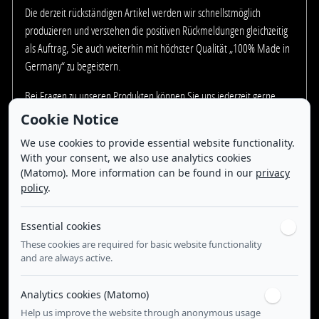
Die derzeit rückständigen Artikel werden wir schnellstmöglich
produzieren und verstehen die positiven Rückmeldungen gleichzeitig
als Auftrag, Sie auch weiterhin mit höchster Qualität „100% Made in
Germany“ zu begeistern.
Bei Fragen zu unseren Produkten können Sie uns jederzeit gerne
unter info@nill-griffe.com eine E-Mail schreiben. Sofort verfügbare
Cookie Notice
Produkte finden Sie in unserem Onlineshop.
We use cookies to provide essential website functionality.
With your consent, we also use analytics cookies
In der Hoffnung lebend, dass alles wieder gut wird, Ihr
(Matomo). More information can be found in our
privacy
policy
.
Wilfried Nill mit Team
Essential cookies
These cookies are required for basic website functionality
Unsere aktuellen Stellenangebote:
and are always active.
Zur Unterstützung unseres Teams suchen wir eine/n:
Analytics cookies (Matomo)
Help us improve the website through anonymous usage
Kauffrau/-mann für Büromanagement m/w/d