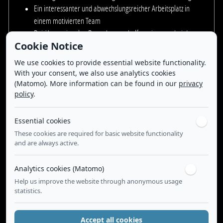
Ein interessanter und abwechslungsreicher Arbeitsplatz in
einem motivierten Team
Bei überregionalen Bewerbungen helfen wir gerne bei der
Cookie Notice
Wohnungssuche
Kurze Entscheidungswege, direkte Zusammenarbeit mit der
We use cookies to provide essential website functionality.
Geschäftsführung
With your consent, we also use analytics cookies
Auf Wunsch ist ein JobRad Leasing oder Unterstützung mit
(Matomo). More information can be found in our
privacy
policy
.
Tankgutscheinen möglich
Wir freuen uns auf ein Kennenlernen - und Sie vielleicht bald bei uns
Essential cookies
begrüßen zu dürfen.
These cookies are required for basic website functionality
and are always active.
Bewerben Sie sich jetzt
Analytics cookies (Matomo)
Bei Fragen und/oder Interesse an der Position, freuen wir uns auf
Help us improve the website through anonymous usage
eine Email von Ihnen
statistics.
(am besten mit Ihrem aktuellen Lebenslauf) an:
job@nill-griffe.com
Kontaktperson: Wilfried Nill, Geschäftsführer
Accept all cookies