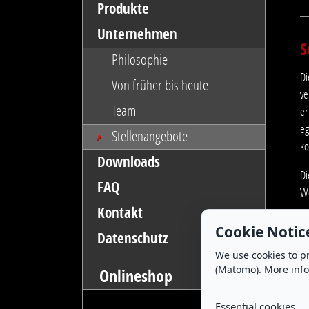
Produkte
Unternehmen
S
Philosophie
Di
Von früher bis heute
ve
Team
er
eg
Stellenangebote
ko
Downloads
Di
FAQ
We
Kontakt
Au
Cookie Notic
Datenschutz
an
We use cookies to pr
ei
(Matomo). More inf
Onlineshop
Ar
Zu
Essential cookies