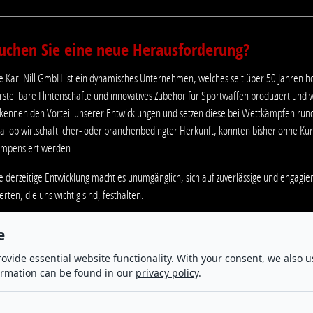
uchen Sie eine neue Herausforderung?
e Karl Nill GmbH ist ein dynamisches Unternehmen, welches seit über 50 Jahren ho
rstellbare Flintenschäfte und innovatives Zubehör für Sportwaffen produziert und w
kennen den Vorteil unserer Entwicklungen und setzen diese bei Wettkämpfen rund 
al ob wirtschaftlicher- oder branchenbedingter Herkunft, konnten bisher ohne Ku
mpensiert werden.
e derzeitige Entwicklung macht es unumgänglich, sich auf zuverlässige und engagie
rten, die uns wichtig sind, festhalten.
f Grund der stetigen Nachfrage haben Sie als neue/r Mitarbeiter/in die Chance, sic
e
spruchsvoller, interessanter und abwechslungsreicher Arbeitsplatz in einem motivie
ovide essential website functionality. With your consent, we also u
ner überregionalen Gegend bewerben, helfen wir Ihnen gerne bei der Suche na
ormation can be found in our
privacy policy
.
beitsplatz sind für uns ein wichtiger Faktor für Lebensqualität und Nachhaltigkeit. A
r Unterstützung unseres Teams suchen wir eine/n: