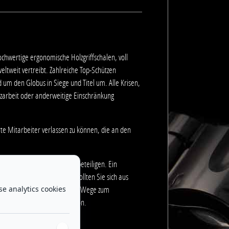
chwertige ergonomische Holzgriffschalen, voll
eltweit vertreibt. Zahlreiche Top-Schützen
um den Globus in Siege und Titel um. Alle Krisen,
rzarbeit oder anderweitige Einschränkung
rte Mitarbeiter verlassen zu können, die an den
h an künftigen Erfolgen zu beteiligen. Ein
rten Team wartet auf Sie. Sollten Sie sich aus
se analytics cookies
ch einer Wohnung, denn kurze Wege zum
uch ein Job Rad ist eine Option.