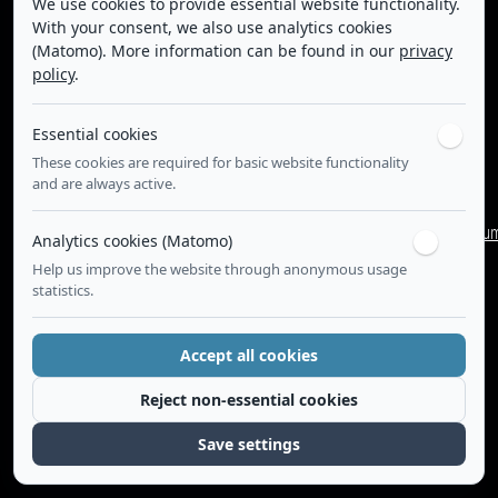
We use cookies to provide essential website functionality.
With your consent, we also use analytics cookies
(Matomo). More information can be found in our
privacy
policy
.
Die Daumenauflage bietet beim Schießen zusätzlichen Halt und
Essential cookies
verhindert ein zu tiefes Greifen und Abkippen der Waffe.
These cookies are required for basic website functionality
and are always active.
Sie befinden sich auf:
FAQ
>
Waffendetails
>
Daumenauflage
Impressu
Analytics cookies (Matomo)
Help us improve the website through anonymous usage
statistics.
Accept all cookies
Reject non-essential cookies
Save settings